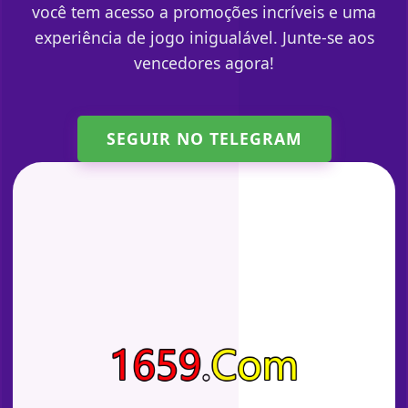
você tem acesso a promoções incríveis e uma
experiência de jogo inigualável. Junte-se aos
vencedores agora!
SEGUIR NO TELEGRAM