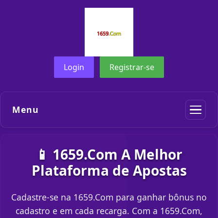
Login
Registrar-se
Menu
📱 1659.Com A Melhor
Plataforma de Apostas
Cadastre-se na 1659.Com para ganhar bônus no
cadastro e em cada recarga. Com a 1659.Com,