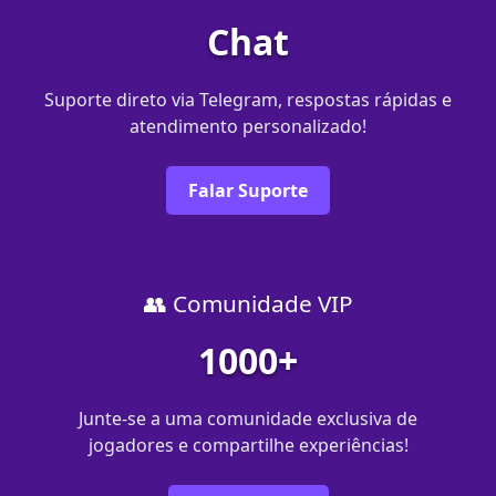
Chat
Suporte direto via Telegram, respostas rápidas e
atendimento personalizado!
Falar Suporte
👥 Comunidade VIP
1000+
Junte-se a uma comunidade exclusiva de
jogadores e compartilhe experiências!