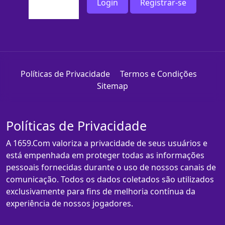
Login
Registrar-se
Políticas de Privacidade
Termos e Condições
Sitemap
Políticas de Privacidade
A 1659.Com valoriza a privacidade de seus usuários e
está empenhada em proteger todas as informações
pessoais fornecidas durante o uso de nossos canais de
comunicação. Todos os dados coletados são utilizados
exclusivamente para fins de melhoria contínua da
experiência de nossos jogadores.