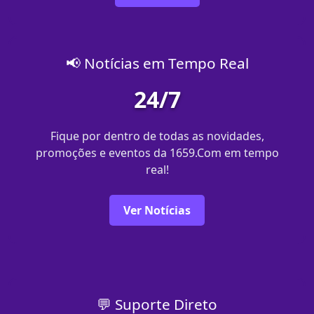
📢 Notícias em Tempo Real
24/7
Fique por dentro de todas as novidades,
promoções e eventos da 1659.Com em tempo
real!
Ver Notícias
💬 Suporte Direto