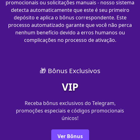
promocionais ou solicitações manuais - nosso sistema
detecta automaticamente que este é seu primeiro
depósito e aplica o bônus correspondente. Este
processo automatizado garante que você não perca
nenhum benefício devido a erros humanos ou
complicações no processo de ativação.
🎁 Bônus Exclusivos
VIP
Receba bônus exclusivos do Telegram,
promoções especiais e códigos promocionais
únicos!
Ver Bônus