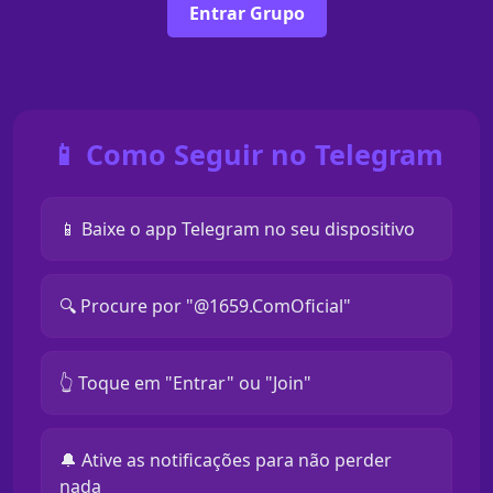
Entrar Grupo
📱 Como Seguir no Telegram
📱 Baixe o app Telegram no seu dispositivo
🔍 Procure por "@1659.ComOficial"
👆 Toque em "Entrar" ou "Join"
🔔 Ative as notificações para não perder
nada