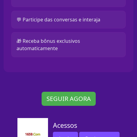
💬 Participe das conversas e interaja
🎁 Receba bônus exclusivos
automaticamente
SEGUIR AGORA
Acessos