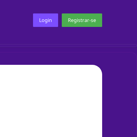
Login
Registrar-se