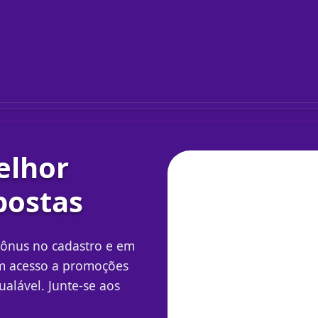
elhor
postas
bônus no cadastro e em
em acesso a promoções
ualável. Junte-se aos