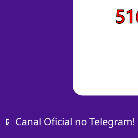
📱 Canal Oficial no Telegram!