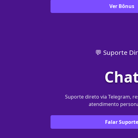
Ver Bônus
💬 Suporte Di
Cha
Suporte direto via Telegram, r
atendimento persona
Falar Suport