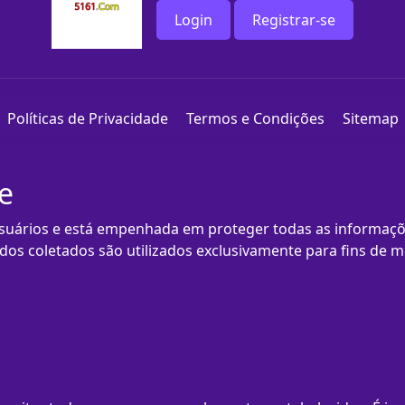
Login
Registrar-se
Políticas de Privacidade
Termos e Condições
Sitemap
de
usuários e está empenhada em proteger todas as informaçõ
os coletados são utilizados exclusivamente para fins de m