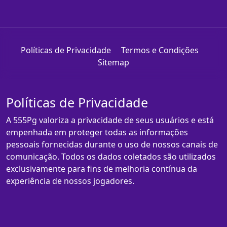
Políticas de Privacidade
Termos e Condições
Sitemap
Políticas de Privacidade
A 555Pg valoriza a privacidade de seus usuários e está
empenhada em proteger todas as informações
pessoais fornecidas durante o uso de nossos canais de
comunicação. Todos os dados coletados são utilizados
exclusivamente para fins de melhoria contínua da
experiência de nossos jogadores.