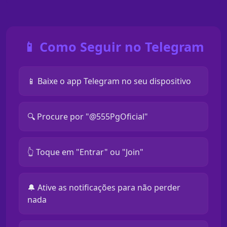
📱 Como Seguir no Telegram
📱 Baixe o app Telegram no seu dispositivo
🔍 Procure por "@555PgOficial"
👆 Toque em "Entrar" ou "Join"
🔔 Ative as notificações para não perder
nada