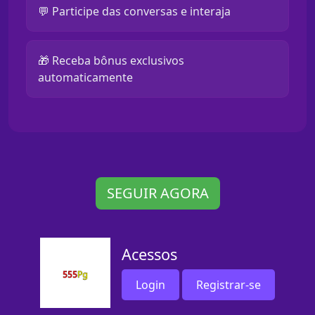
💬 Participe das conversas e interaja
🎁 Receba bônus exclusivos
automaticamente
SEGUIR AGORA
Acessos
Login
Registrar-se