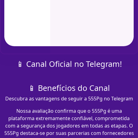
📱 Canal Oficial no Telegram!
📱 Benefícios do Canal
Descubra as vantagens de seguir a 555Pg no Telegram
Nossa avaliação confirma que o 555Pg é uma
plataforma extremamente confiável, comprometida
com a segurança dos jogadores em todas as etapas. O
555Pg destaca-se por suas parcerias com fornecedores