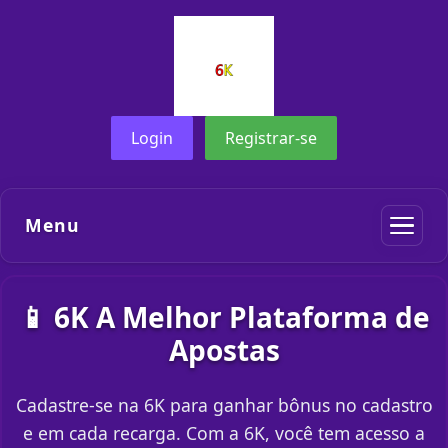
Login
Registrar-se
Menu
📱 6K A Melhor Plataforma de
Apostas
Cadastre-se na 6K para ganhar bônus no cadastro
e em cada recarga. Com a 6K, você tem acesso a