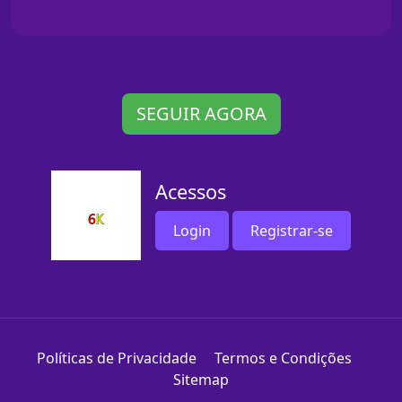
SEGUIR AGORA
Acessos
Login
Registrar-se
Políticas de Privacidade
Termos e Condições
Sitemap