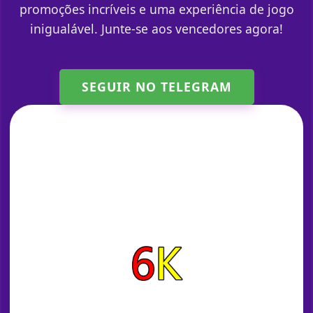
promoções incríveis e uma experiência de jogo
inigualável. Junte-se aos vencedores agora!
SEGUIR NO TELEGRAM