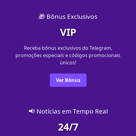
🎁 Bônus Exclusivos
VIP
Receba bônus exclusivos do Telegram,
promoções especiais e códigos promocionais
únicos!
Ver Bônus
📢 Notícias em Tempo Real
24/7