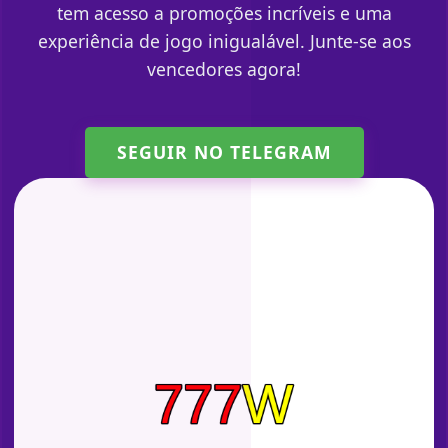
tem acesso a promoções incríveis e uma
experiência de jogo inigualável. Junte-se aos
vencedores agora!
SEGUIR NO TELEGRAM