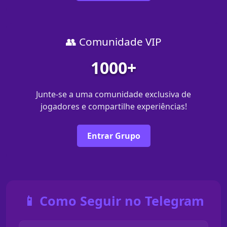
👥 Comunidade VIP
1000+
Junte-se a uma comunidade exclusiva de
jogadores e compartilhe experiências!
Entrar Grupo
📱 Como Seguir no Telegram