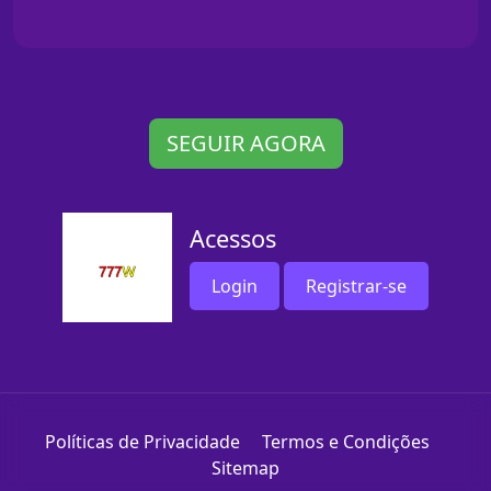
SEGUIR AGORA
Acessos
Login
Registrar-se
Políticas de Privacidade
Termos e Condições
Sitemap