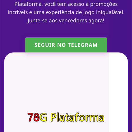
Plataforma, você tem acesso a promoções
incríveis e uma experiência de jogo inigualável.
Junte-se aos vencedores agora!
SEGUIR NO TELEGRAM