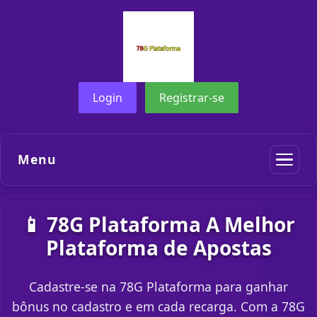
Login
Registrar-se
Menu
📱 78G Plataforma A Melhor
Plataforma de Apostas
Cadastre-se na 78G Plataforma para ganhar
bônus no cadastro e em cada recarga. Com a 78G