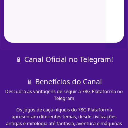
📱 Canal Oficial no Telegram!
📱 Benefícios do Canal
Descubra as vantagens de seguir a 78G Plataforma no
Telegram
Os jogos de caça-níqueis do 78G Plataforma
apresentam diferentes temas, desde civilizações
antigas e mitologia até fantasia, aventura e máquinas