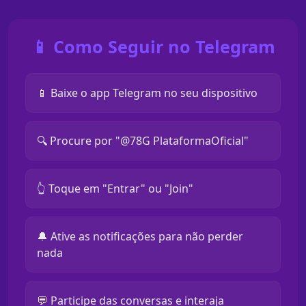
📱 Como Seguir no Telegram
📱 Baixe o app Telegram no seu dispositivo
🔍 Procure por "@78G PlataformaOficial"
👆 Toque em "Entrar" ou "Join"
🔔 Ative as notificações para não perder
nada
💬 Participe das conversas e interaja