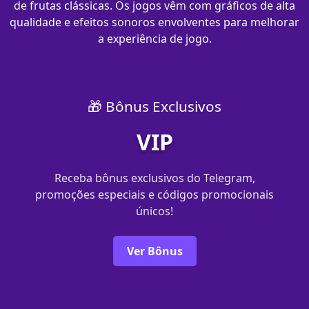
de frutas clássicas. Os jogos vêm com gráficos de alta
qualidade e efeitos sonoros envolventes para melhorar
a experiência de jogo.
🎁 Bônus Exclusivos
VIP
Receba bônus exclusivos do Telegram,
promoções especiais e códigos promocionais
únicos!
Ver Bônus