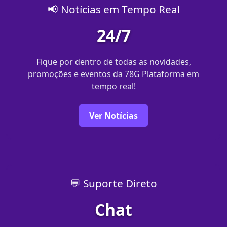
📢 Notícias em Tempo Real
24/7
Fique por dentro de todas as novidades,
promoções e eventos da 78G Plataforma em
tempo real!
Ver Notícias
💬 Suporte Direto
Chat