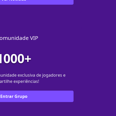
Comunidade VIP
1000+
unidade exclusiva de jogadores e
rtilhe experiências!
Entrar Grupo