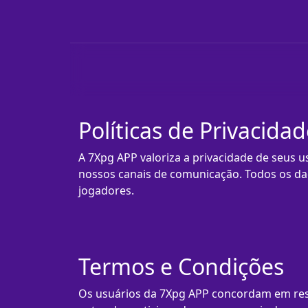
Políticas de Privacida
A 7Xpg APP valoriza a privacidade de seus 
nossos canais de comunicação. Todos os dad
jogadores.
Termos e Condições
Os usuários da 7Xpg APP concordam em resp