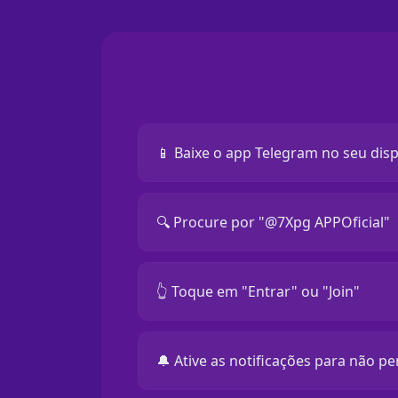
📱 Baixe o app Telegram no seu disp
🔍 Procure por "@7Xpg APPOficial"
👆 Toque em "Entrar" ou "Join"
🔔 Ative as notificações para não p