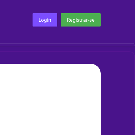
Login
Registrar-se