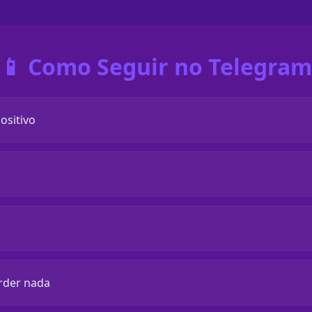
📱 Como Seguir no Telegram
ositivo
erder nada