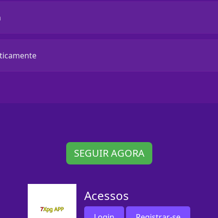
a
aticamente
SEGUIR AGORA
Acessos
Login
Registrar-se