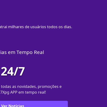
rai milhares de usuários todos os dias.
cias em Tempo Real
24/7
e todas as novidades, promoções e
 7Xpg APP em tempo real!
Ver Notícias