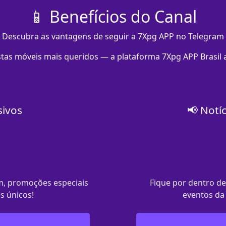
📱 Benefícios do Canal
Descubra as vantagens de seguir a 7Xpg APP no Telegram
as móveis mais queridos — a plataforma 7Xpg APP Brasil at
sivos
📢 Notí
m, promoções especiais
Fique por dentro d
s únicos!
eventos da