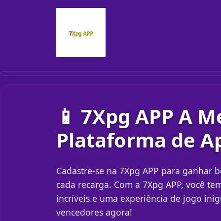
📱 7Xpg APP A M
Plataforma de A
Cadastre-se na 7Xpg APP para ganhar b
cada recarga. Com a 7Xpg APP, você te
incríveis e uma experiência de jogo inig
vencedores agora!