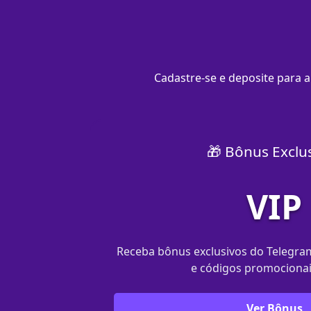
Cadastre-se e deposite para a
🎁 Bônus Exclu
VIP
Receba bônus exclusivos do Telegra
e códigos promocionai
Ver Bônus