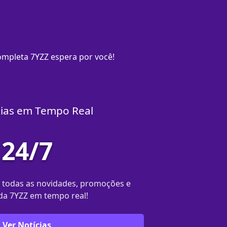
completa 7YZZ espera por você!
cias em Tempo Real
24/7
e todas as novidades, promoções e
da 7YZZ em tempo real!
Ver Notícias