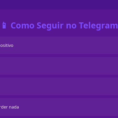
📱 Como Seguir no Telegram
ositivo
erder nada