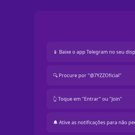
📱 Baixe o app Telegram no seu disp
🔍 Procure por "@7YZZOficial"
👆 Toque em "Entrar" ou "Join"
🔔 Ative as notificações para não p