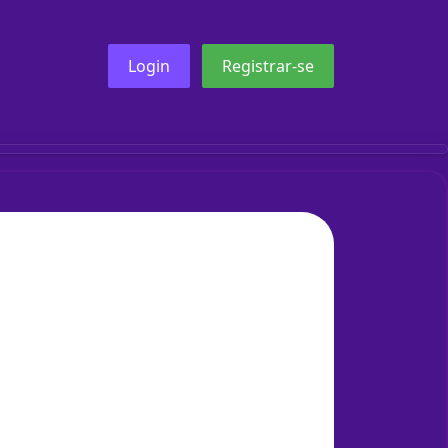
Login
Registrar-se