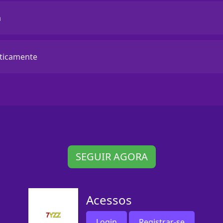
a
aticamente
SEGUIR AGORA
Acessos
Login
Registrar-se