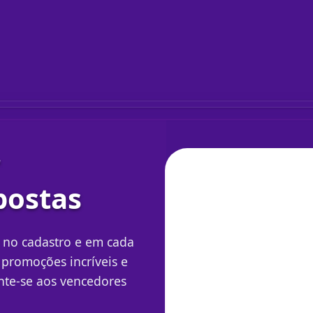
r
postas
 no cadastro e em cada
 promoções incríveis e
unte-se aos vencedores