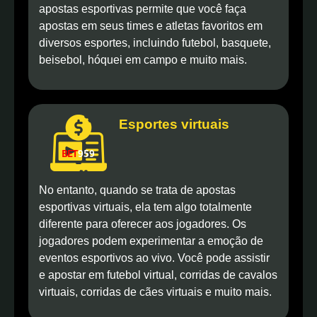
apostas esportivas permite que você faça
apostas em seus times e atletas favoritos em
diversos esportes, incluindo futebol, basquete,
beisebol, hóquei em campo e muito mais.
Esportes virtuais
No entanto, quando se trata de apostas
esportivas virtuais, ela tem algo totalmente
diferente para oferecer aos jogadores. Os
jogadores podem experimentar a emoção de
eventos esportivos ao vivo. Você pode assistir
e apostar em futebol virtual, corridas de cavalos
virtuais, corridas de cães virtuais e muito mais.