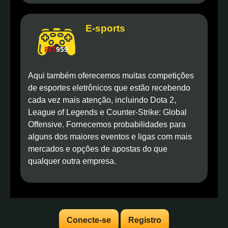
E-sports
Aqui também oferecemos muitas competições
de esportes eletrônicos que estão recebendo
cada vez mais atenção, incluindo Dota 2,
League of Legends e Counter-Strike: Global
Offensive. Fornecemos probabilidades para
alguns dos maiores eventos e ligas com mais
mercados e opções de apostas do que
qualquer outra empresa.
Conecte-se
Registro