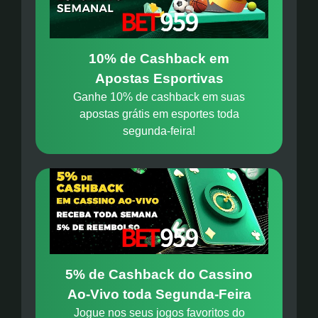
10% de Cashback em
Apostas Esportivas
Ganhe 10% de cashback em suas
apostas grátis em esportes toda
segunda-feira!
5% de Cashback do Cassino
Ao-Vivo toda Segunda-Feira
Jogue nos seus jogos favoritos do