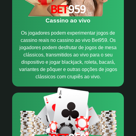
Cassino ao vivo
Os jogadores podem experimentar jogos de
cassino reais no cassino ao vivo Bet959. Os
jogadores podem desfrutar de jogos de mesa
clássicos, transmitidos ao vivo para o seu
dispositivo e jogar blackjack, roleta, bacará,
variantes de pôquer e outras opções de jogos
clássicos com crupiês ao vivo.