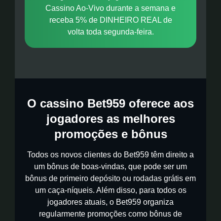
Cassino Ao-Vivo durante a semana e
receba 5% de DINHEIRO REAL de
volta toda segunda-feira.
O cassino Bet959 oferece aos
jogadores as melhores
promoções e bônus
Todos os novos clientes do Bet959 têm direito a
um bônus de boas-vindas, que pode ser um
bônus de primeiro depósito ou rodadas grátis em
um caça-níqueis. Além disso, para todos os
jogadores atuais, o Bet959 organiza
regularmente promoções como bônus de