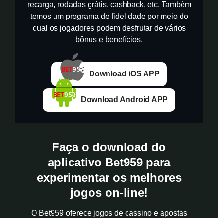
recarga, rodadas grátis, cashback, etc. Também
temos um programa de fidelidade por meio do
qual os jogadores podem desfrutar de vários
bônus e benefícios.
Download iOS APP
Download Android APP
Faça o download do
aplicativo Bet959 para
experimentar os melhores
jogos on-line!
O Bet959 oferece jogos de cassino e apostas