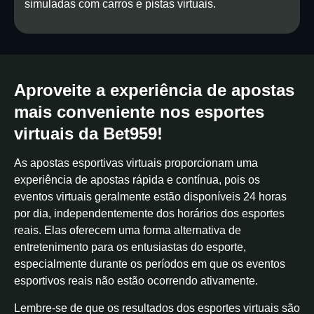
simuladas com carros e pistas virtuais.
Aproveite a experiência de apostas
mais conveniente nos esportes
virtuais da Bet959!
As apostas esportivas virtuais proporcionam uma
experiência de apostas rápida e contínua, pois os
eventos virtuais geralmente estão disponíveis 24 horas
por dia, independentemente dos horários dos esportes
reais. Elas oferecem uma forma alternativa de
entretenimento para os entusiastas do esporte,
especialmente durante os períodos em que os eventos
esportivos reais não estão ocorrendo ativamente.
Lembre-se de que os resultados dos esportes virtuais são