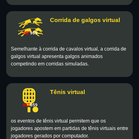
Corrida de galgos virtual
Semelhante à corrida de cavalos virtual, a corrida de
galgos virtual apresenta galgos animados
competindo em corridas simuladas.
Tênis virtual
os eventos de tênis virtual permitem que os
jogadores apostem em partidas de tênis virtuais entre
jogadores gerados por computador.