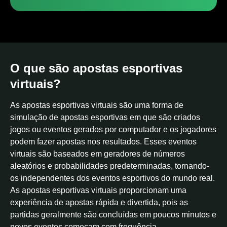
O que são apostas esportivas
virtuais?
As apostas esportivas virtuais são uma forma de
simulação de apostas esportivas em que são criados
jogos ou eventos gerados por computador e os jogadores
podem fazer apostas nos resultados. Esses eventos
virtuais são baseados em geradores de números
aleatórios e probabilidades predeterminadas, tornando-
os independentes dos eventos esportivos do mundo real.
As apostas esportivas virtuais proporcionam uma
experiência de apostas rápida e divertida, pois as
partidas geralmente são concluídas em poucos minutos e
novos eventos começam com frequência.