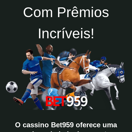
Com Prêmios
Incríveis!
O cassino Bet959 oferece uma